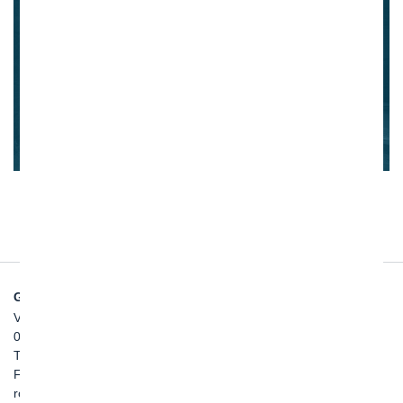
Whistleblowing
GHELLA SPA
Via Pietro Borsieri, 2/A
00195 Roma
TEL: +39 06 456031
FAX: +39 06 45603040
roma@ghella.com