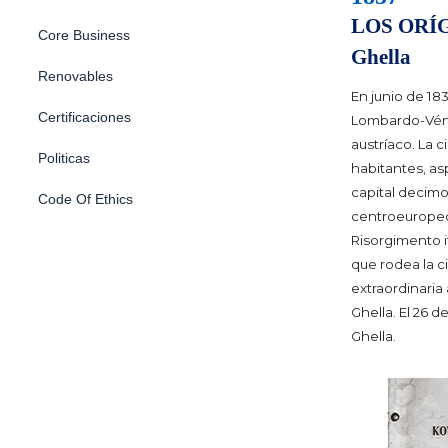
LOS ORÍGE
Core Business
Ghella
Renovables
En junio de 183
Certificaciones
Lombardo-Véne
austríaco. La 
Politicas
habitantes, as
capital decim
Code Of Ethics
centroeuropeo
Risorgimento i
que rodea la 
extraordinaria 
Ghella. El 26 
Ghella.