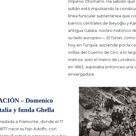
Imperio Otomano. Ha sabido que 
sultán está impulsando la constr
línea funicular subterránea que c
barrios centrales de Beyoğlu y Ka
antigua Galata, núcleo histórico d
su lado europeo—.
El Tünel, com
hoy en Turquía, asciende por la co
orillas del Cuerno de Oro, a lo lar
metros: solo el metro de Londres
en 1863, superaba entonces una o
envergadura.
CIÓN – Domenico
Italia y funda Ghella
raslada a Piamonte, donde el 17
877 nace su hijo Adolfo, con