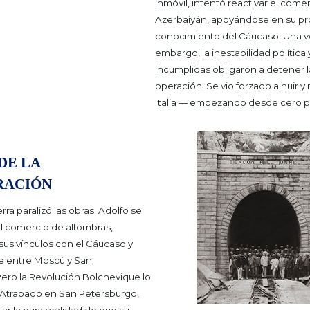
inmóvil, intentó reactivar el comer
Azerbaiyán, apoyándose en su p
conocimiento del Cáucaso. Una ve
embargo, la inestabilidad política
incumplidas obligaron a detener l
operación.
Se vio forzado a huir y
Italia — empezando desde cero po
DE LA
RACIÓN
erra paralizó las obras. Adolfo se
l comercio de alfombras,
us vínculos con el Cáucaso y
 entre Moscú y San
ero la Revolución Bolchevique lo
. Atrapado en San Petersburgo,