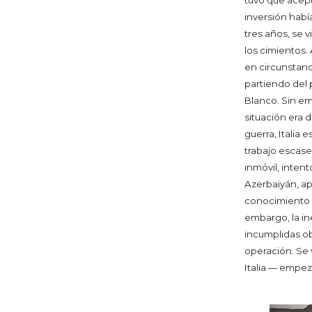
tuvo que acept
inversión habí
tres años, se 
los cimientos.
en circunstanc
partiendo del 
Blanco. Sin em
situación era 
guerra, Italia 
trabajo escas
inmóvil, intent
Azerbaiyán, a
conocimiento 
embargo, la in
incumplidas ob
operación.
Se 
Italia — empez