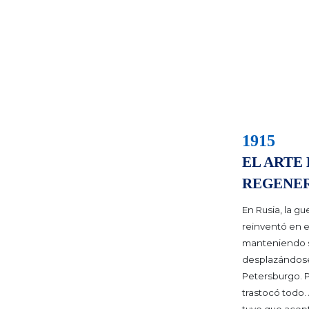
1915
EL ARTE 
REGENE
En Rusia, la gu
reinventó en e
manteniendo s
desplazándose
Petersburgo.
P
trastocó todo