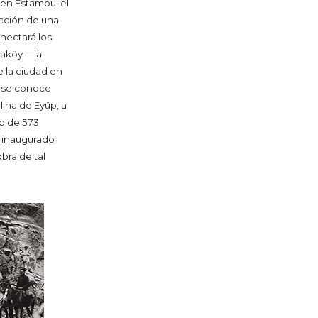
en Estambul el
ucción de una
onectará los
raköy —la
e la ciudad en
o se conoce
lina de Eyüp, a
go de 573
, inaugurado
bra de tal