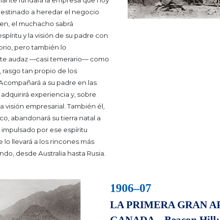
lante fundará la empresa que hoy
estinado a heredar el negocio
en, el muchacho sabrá
spíritu y la visión de su padre con
brio, pero también lo
te audaz —casi temerario— como
, rasgo tan propio de los
Acompañará a su padre en las
 adquirirá experiencia y, sobre
da visión empresarial.
También él,
, abandonará su tierra natal a
, impulsado por ese espíritu
 lo llevará a los rincones más
ndo, desde Australia hasta Rusia.
1906–07
LA PRIMERA GRAN A