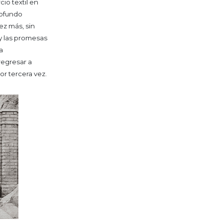
cio textil en
rofundo
z más, sin
 y las promesas
a
 regresar a
r tercera vez.