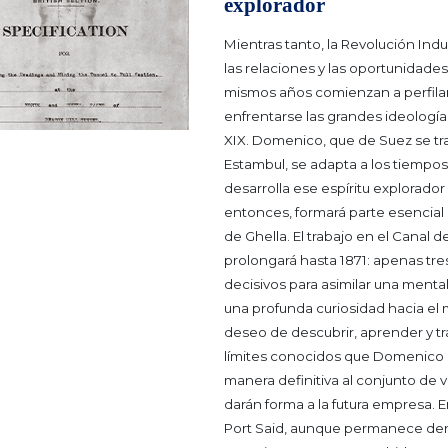
explorador
Mientras tanto, la Revolución Indus
las relaciones y las oportunidades
mismos años comienzan a perfila
enfrentarse las grandes ideologías
XIX.
Domenico, que de Suez se tra
Estambul, se adapta a los tiempo
desarrolla ese espíritu explorado
entonces, formará parte esencial 
de Ghella.
El trabajo en el Canal d
prolongará hasta 1871: apenas tre
decisivos para asimilar una mental
una profunda curiosidad hacia el
deseo de descubrir, aprender y t
límites conocidos que Domenico 
manera definitiva al conjunto de 
darán forma a la futura empresa.
E
Port Said, aunque permanece den