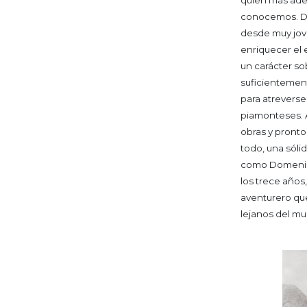
quien más ade
conocemos.
D
desde muy jov
enriquecer el e
un carácter so
suficientemen
para atreverse
piamonteses.
obras y pronto
todo, una sóli
como Domenico
los trece años
aventurero que
lejanos del mu