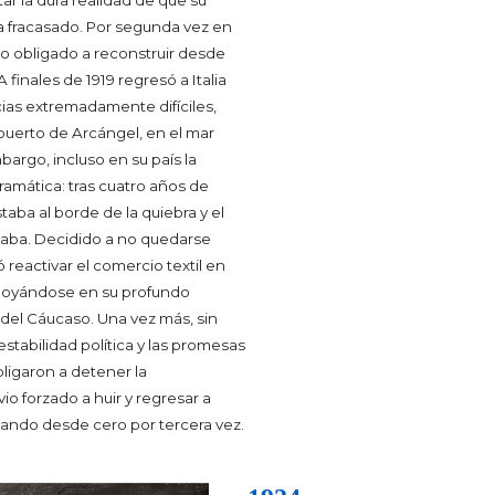
ar la dura realidad de que su
a fracasado. Por segunda vez en
vio obligado a reconstruir desde
A finales de 1919 regresó a Italia
ias extremadamente difíciles,
puerto de Arcángel, en el mar
bargo, incluso en su país la
dramática: tras cuatro años de
estaba al borde de la quiebra y el
eaba.
Decidido a no quedarse
ó reactivar el comercio textil en
poyándose en su profundo
del Cáucaso. Una vez más, sin
estabilidad política y las promesas
ligaron a detener la
vio forzado a huir y regresar a
ando desde cero por tercera vez.