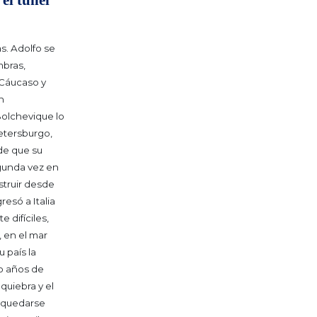
el túnel
as. Adolfo se
mbras,
 Cáucaso y
n
Bolchevique lo
etersburgo,
 de que su
egunda vez en
struir desde
resó a Italia
 difíciles,
 en el mar
 país la
ro años de
 quiebra y el
 quedarse