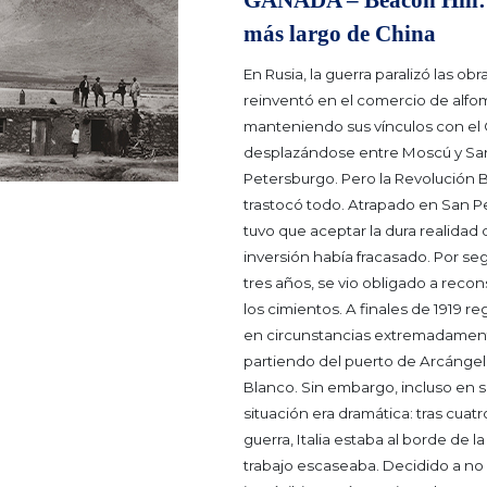
GANADA – Beacon Hill: 
más largo de China
En Rusia, la guerra paralizó las obr
reinventó en el comercio de alfo
manteniendo sus vínculos con el
desplazándose entre Moscú y Sa
Petersburgo.
Pero la Revolución 
trastocó todo. Atrapado en San P
tuvo que aceptar la dura realidad
inversión había fracasado. Por s
tres años, se vio obligado a recon
los cimientos.
A finales de 1919 reg
en circunstancias extremadamente
partiendo del puerto de Arcángel,
Blanco. Sin embargo, incluso en su
situación era dramática: tras cuat
guerra, Italia estaba al borde de la
trabajo escaseaba.
Decidido a no