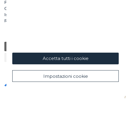
P.IVA 00898971007
Capitale Sociale: € 100.000.000 i. v.
Iscr. Registro Imprese di Roma e C. F. n. 00462220583
R.E.A. n. 330024
Generale
Educazione
Beneficenza / Salute
Sostenibilità
Cultura / Arte
Accetta tutti i cookie
Impostazioni cookie