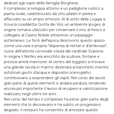
dedicati agli ospiti della famiglia Borghese.
Il complesso si sviluppa attorno a un padiglione rustico a
pianta ovale, caratterizzato da otto pilastri in pietra e
affacciato su un ampio emiciclo. Al di sotto della Loggia si
trova la cosiddetta Grotta dei Vini, un ambiente ipogeo di
origine romana utilizzato per conservare il vino al fresco e
collegato al Casino Nobile attraverso un passaggio
sotterraneo. Le fonti dell'epoca descrivono questo spazio
come una vera e propria "dispensa di nettari e d'ambrosie",
cuore dell'attività conviviale voluta dal cardinale Scipione.
In origine il Ninfeo era arricchito da sculture, fontane e
preziosi arredi marmorei. Al centro del loggiato si trovava
una grande tavola in marmo destinata ai banchetti, mentre
sofisticati giochi d'acqua e dispositivi scenografici
contribuivano a sorprendere gli ospiti. Nel corso dei secoli
gran parte di questi elementi è andata perduta, rendendo
ancora più importante il lavoro di recupero e valorizzazione
realizzato negli ultimi tre anni.
Nel corso del tempo il complesso ha perso gran parte degli
elementi che lo decoravano e ha subito un progressivo
degrado. Il restauro ha consentito di arrestare questo