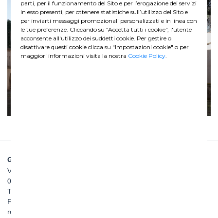
parti, per il funzionamento del Sito e per l’erogazione dei servizi
in esso presenti, per ottenere statistiche sull’utilizzo del Sito e
per inviarti messaggi promozionali personalizzati e in linea con
le tue preferenze. Cliccando su "Accetta tutti i cookie", l'utente
acconsente all'utilizzo dei suddetti cookie. Per gestire o
disattivare questi cookie clicca su "Impostazioni cookie" o per
maggiori informazioni visita la nostra
Cookie Policy
.
GHELLA SPA
Via Pietro Borsieri, 2/A
00195 Roma
TEL: +39 06 456031
FAX: +39 06 45603040
roma@ghella.com