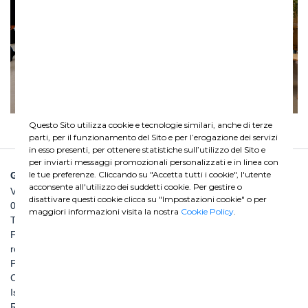
Questo Sito utilizza cookie e tecnologie similari, anche di terze
parti, per il funzionamento del Sito e per l’erogazione dei servizi
in esso presenti, per ottenere statistiche sull’utilizzo del Sito e
per inviarti messaggi promozionali personalizzati e in linea con
le tue preferenze. Cliccando su "Accetta tutti i cookie", l'utente
GHELLA SPA
acconsente all'utilizzo dei suddetti cookie. Per gestire o
Via Pietro Borsieri, 2/A
disattivare questi cookie clicca su "Impostazioni cookie" o per
00195 Roma
maggiori informazioni visita la nostra
Cookie Policy
.
TEL: +39 06 456031
FAX: +39 06 45603040
roma@ghella.com
P.IVA 00898971007
Capitale Sociale: € 100.000.000 i. v.
Iscr. Registro Imprese di Roma e C. F. n. 00462220583
R.E.A. n. 330024