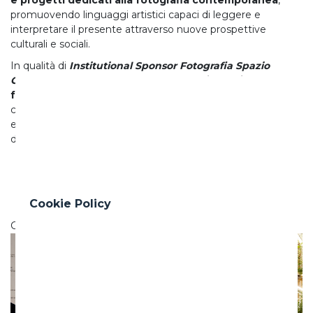
promuovendo linguaggi artistici capaci di leggere e
interpretare il presente attraverso nuove prospettive
culturali e sociali.
In qualità di
Institutional Sponsor Fotografia Spazio
Ghella
, l’impresa sostiene il
nuovo spazio dedicato alla
fotografia contemporanea
confermando una
collaborazione costruita negli anni attorno a valori condivisi
e a un comune impegno nella promozione della cultura,
della ricerca artistica e dei linguaggi visivi contemporanei.
Cookie Policy
Crediti fotografici Vincenzo Labellarte, courtesy MAXXI
Precedente
Seg