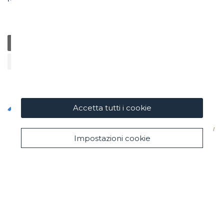
Generale
Educazione
Beneficenza / Salute
Sostenibilità
Cultura / Arte
Accetta tutti i cookie
Impostazioni cookie