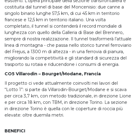
esistenti. L’opera principale della sezione transfrontaliera è
costituita dal tunnel di base del Moncenisio: due canne a
singolo binario lunghe 57,5 km, di cui 45 km in territorio
francese e 12,5 km in territorio italiano. Una volta
completato, il tunnel si contenderà il record mondiale di
lunghezza con quello della Galleria di Base del Brennero,
sempre di nostra realizzazione. Il tunnel trasformerà l’attuale
linea di montagna - che passa nello storico tunnel ferroviario
del Frejus, a 1300 m di altezza - in una ferrovia di pianura,
migliorando la competitività e gli standard di sicurezza del
trasporto su rotaia e riducendone i consumi di energia.
CO5 Villarodin – Bourget/Modane, Francia
Il progetto ci vede attualmente coinvolti nei lavori del
“Lotto 1”: si parte da Villarodin-Bourget/Modane e si scava
per circa 3,7 km, con metodo tradizionale, in direzione Lione
e per circa 18 km, con TBM, in direzione Torino. La sezione
in direzione Torino è quella con le coperture di roccia più
elevate: oltre duemila metri.
BENEFICI