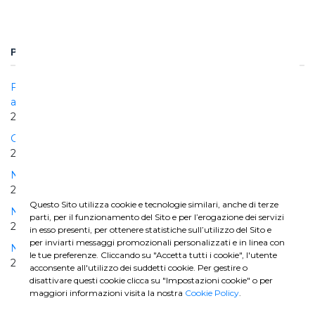
PROGETTI CORRELATI
Follo Line: A new high-speed dual-track to connect Oslo
and Ski
2015 | 2022
Galleria di Base del Brennero, lotto "H61 Mules 2-3"
2016 | IN CORSO
Napoli-Bari | Lotto Cancello - Frasso Telesino
2017 | 2025
Questo Sito utilizza cookie e tecnologie similari, anche di terze
Napoli-Bari | Lotto Frasso Telesino – Telese
parti, per il funzionamento del Sito e per l’erogazione dei servizi
2019 | IN CORSO
in esso presenti, per ottenere statistiche sull’utilizzo del Sito e
per inviarti messaggi promozionali personalizzati e in linea con
Napoli-Bari | Lotto Telese - Vitulano
le tue preferenze. Cliccando su "Accetta tutti i cookie", l'utente
2020 | IN CORSO
acconsente all'utilizzo dei suddetti cookie. Per gestire o
disattivare questi cookie clicca su "Impostazioni cookie" o per
maggiori informazioni visita la nostra
Cookie Policy
.